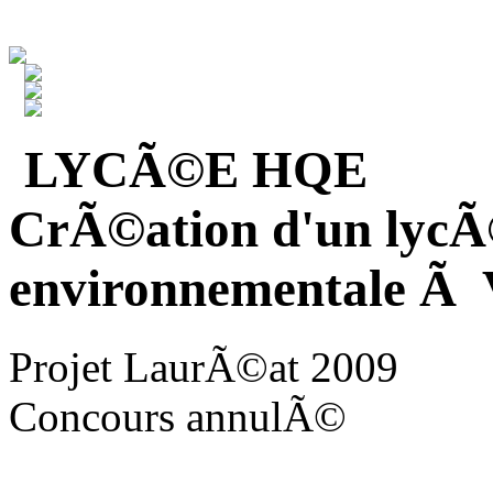
LYCÃ©E HQE
CrÃ©ation d'un lycÃ
environnementale Ã V
Projet LaurÃ©at 2009
Concours annulÃ©