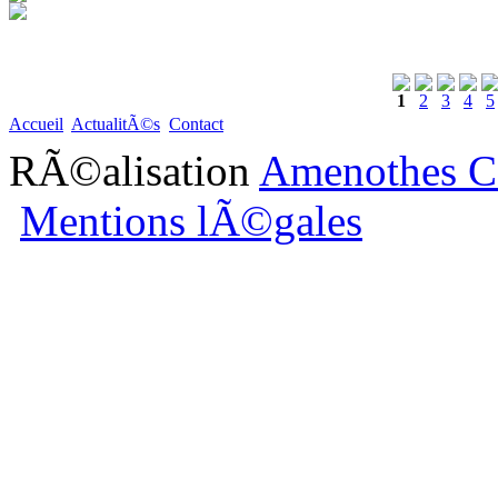
1
2
3
4
5
Accueil
ActualitÃ©s
Contact
RÃ©alisation
Amenothes C
Mentions lÃ©gales