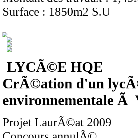
Surface : 1850m2 S.U
LYCÃ©E HQE
CrÃ©ation d'un lycÃ
environnementale Ã V
Projet LaurÃ©at 2009
Concours annulÃ©