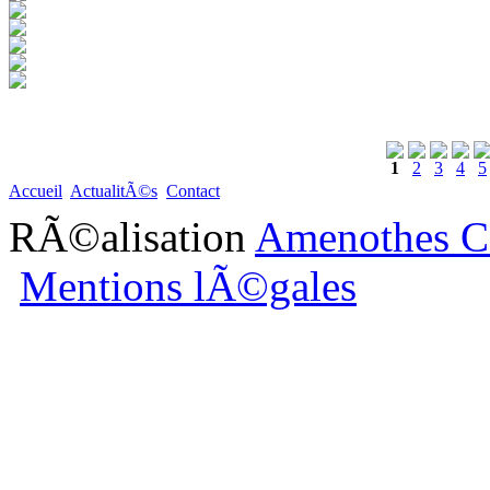
1
2
3
4
5
Accueil
ActualitÃ©s
Contact
RÃ©alisation
Amenothes C
Mentions lÃ©gales