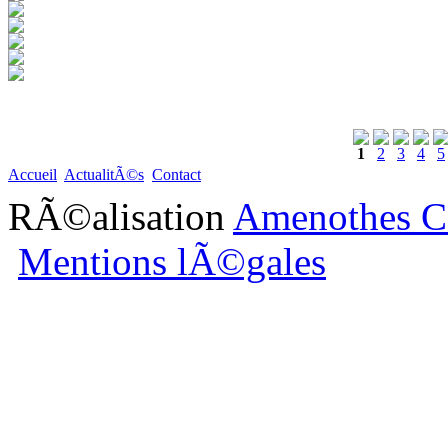
1
2
3
4
5
Accueil
ActualitÃ©s
Contact
RÃ©alisation
Amenothes C
Mentions lÃ©gales