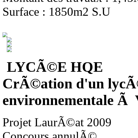
Surface : 1850m2 S.U
LYCÃ©E HQE
CrÃ©ation d'un lycÃ
environnementale Ã V
Projet LaurÃ©at 2009
Concours annulÃ©