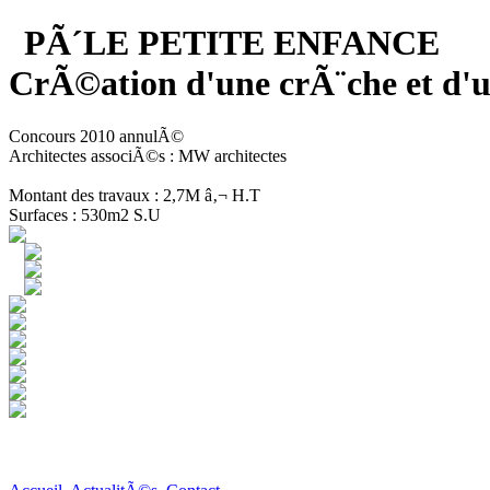
PÃ´LE PETITE ENFANCE
CrÃ©ation d'une crÃ¨che et 
Concours 2010 annulÃ©
Architectes associÃ©s : MW architectes
Montant des travaux : 2,7M â‚¬ H.T
Surfaces : 530m2 S.U