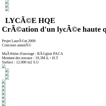
LYCÃ©E HQE
CrÃ©ation d'un lycÃ©e haute q
Projet LaurÃ©at 2009
Concours annulÃ©
MaÃ®trise d'ouvrage : RÃ©gion PACA
Montant des travaux : 19,3M â‚¬ H.T
Surface : 12.000 m2 S.U