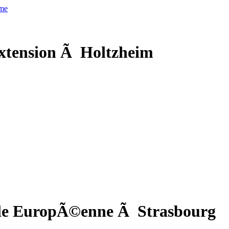
xtension Ã Holtzheim
cole EuropÃ©enne Ã Strasbourg