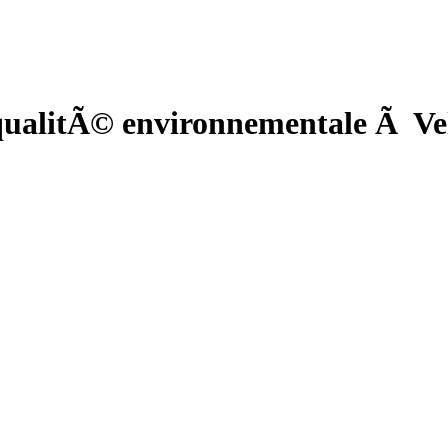
ualitÃ© environnementale Ã Vel