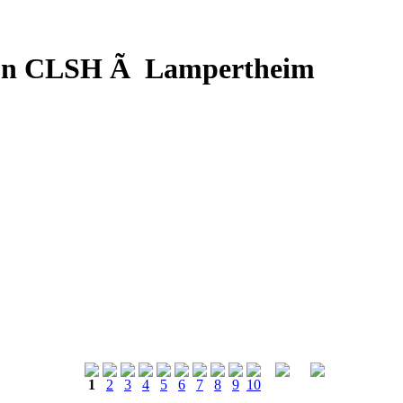
d'un CLSH Ã Lampertheim
1
2
3
4
5
6
7
8
9
10