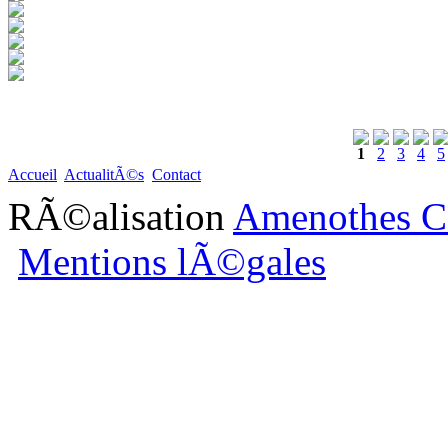
1
2
3
4
5
Accueil
ActualitÃ©s
Contact
RÃ©alisation
Amenothes C
Mentions lÃ©gales