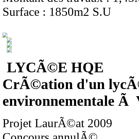
Surface : 1850m2 S.U
LYCÃ©E HQE
CrÃ©ation d'un lycÃ
environnementale Ã V
Projet LaurÃ©at 2009
Concours annulÃ©