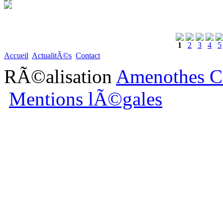
1
2
3
4
5
Accueil
ActualitÃ©s
Contact
RÃ©alisation
Amenothes C
Mentions lÃ©gales