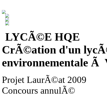
LYCÃ©E HQE
CrÃ©ation d'un lycÃ
environnementale Ã V
Projet LaurÃ©at 2009
Concours annulÃ©