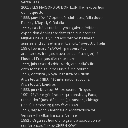
Versailles)
2001 / LES MAISONS DU BONHEUR, IFA, exposition
de maquette
1999, janv-fév. / Objets d’architectes, Villa douce,
Reims, H.Bagot, G.Batalla
1997 / La Cité virtuelle, Cyber galerie éditions,
exposition de vingt architectes sur internet,
Miguel Chevalier, “Endless period between
sunrise and sunset in a virtual city“ avec A.S. Kehr
1997, fév-mars / EXPORT parcours (les
architectes français travaillant à l’étranger), à
l’Institut Français d’Architecture
1995, juin / World Wide Work, Australia’s first
Architecture gallery: Curve à Melbourne
1993, octobre / Royal Institute of British
Architects (RIBA) “20 international young
Architects”, Londres
1993, juin / Novator 93, exposition Troyes
1991-92 / Une génération qui construit, Paris,
Dusseldorf (nov. déc. 1991), Houston, Chicago
(1992), Hambourg (janv.févr.1992)
1992, sept-oct. / Biennale d’Architecture de
Venise – Pavillon français, Venise
1992 / Organisation d’une grande exposition et
conférences “Iakov CHERNIKOV“