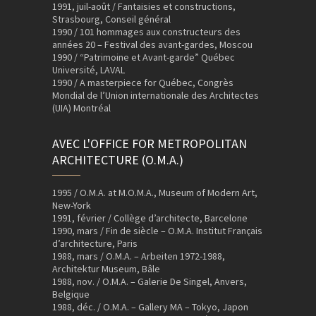
1991, juil-août / Fantaisies et constructions,
Strasbourg, Conseil général
1990 / 101 hommages aux constructeurs des
années 20 – Festival des avant-gardes, Moscou
1990 / “Patrimoine et Avant-garde” Québec
Université, LAVAL
1990 / A masterpiece for Québec, Congrès
Mondial de l’Union internationale des Architectes
(UIA) Montréal
AVEC L'OFFICE FOR METROPOLITAN
ARCHITECTURE (O.M.A.)
1995 / O.M.A. at M.O.M.A., Museum of Modern Art,
New-York
1991, février / Collège d’architecte, Barcelone
1990, mars / Fin de siècle – O.M.A. Institut Français
d’architecture, Paris
1988, mars / O.M.A. – Arbeiten 1972-1988,
Architektur Museum, Bâle
1988, nov. / O.M.A. – Galerie De Singel, Anvers,
Belgique
1988, déc. / O.M.A. – Gallery MA – Tokyo, Japon