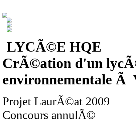
LYCÃ©E HQE
CrÃ©ation d'un lycÃ
environnementale Ã V
Projet LaurÃ©at 2009
Concours annulÃ©