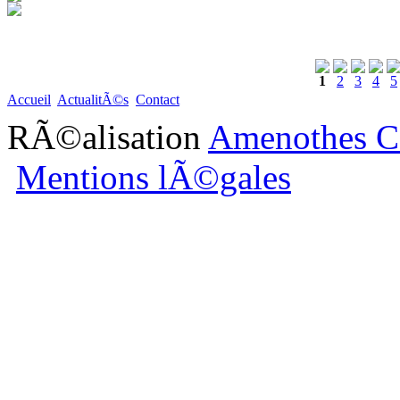
1
2
3
4
5
Accueil
ActualitÃ©s
Contact
RÃ©alisation
Amenothes C
Mentions lÃ©gales