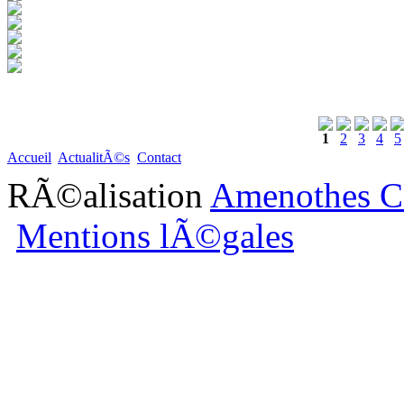
1
2
3
4
5
Accueil
ActualitÃ©s
Contact
RÃ©alisation
Amenothes C
Mentions lÃ©gales