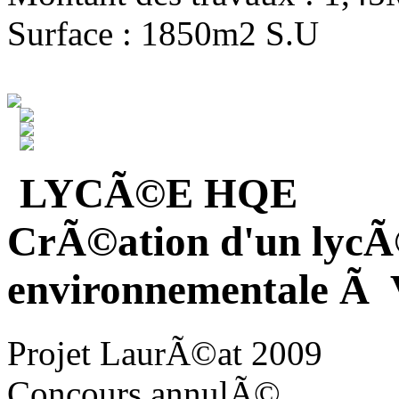
Surface : 1850m2 S.U
LYCÃ©E HQE
CrÃ©ation d'un lycÃ
environnementale Ã V
Projet LaurÃ©at 2009
Concours annulÃ©