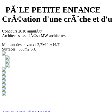
PÃ´LE PETITE ENFANCE
CrÃ©ation d'une crÃ¨che et 
Concours 2010 annulÃ©
Architectes associÃ©s : MW architectes
Montant des travaux : 2,7M â‚¬ H.T
Surfaces : 530m2 S.U