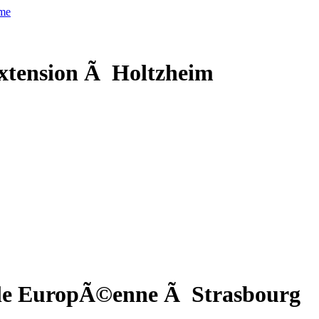
xtension Ã Holtzheim
cole EuropÃ©enne Ã Strasbourg