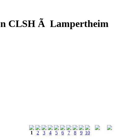
d'un CLSH Ã Lampertheim
1
2
3
4
5
6
7
8
9
10