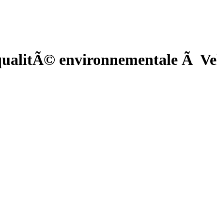
ualitÃ© environnementale Ã Vel