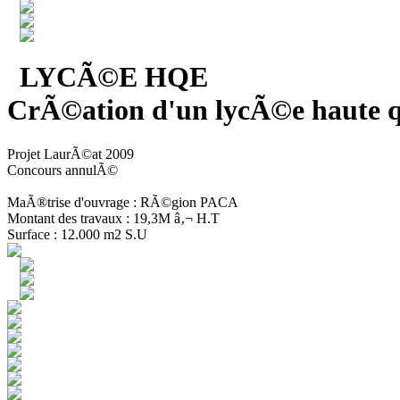
LYCÃ©E HQE
CrÃ©ation d'un lycÃ©e haute q
Projet LaurÃ©at 2009
Concours annulÃ©
MaÃ®trise d'ouvrage : RÃ©gion PACA
Montant des travaux : 19,3M â‚¬ H.T
Surface : 12.000 m2 S.U