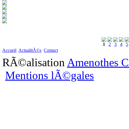
1
2
3
4
5
Accueil
ActualitÃ©s
Contact
RÃ©alisation
Amenothes C
Mentions lÃ©gales