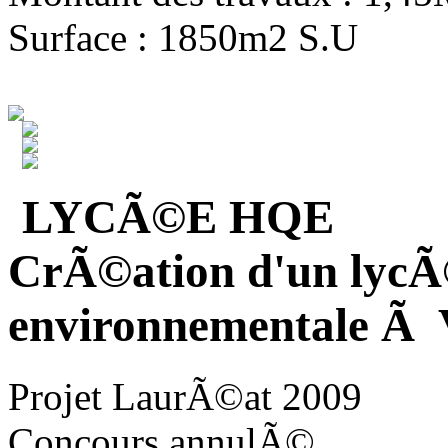
Surface : 1850m2 S.U
LYCÃ©E HQE
CrÃ©ation d'un lycÃ
environnementale Ã V
Projet LaurÃ©at 2009
Concours annulÃ©