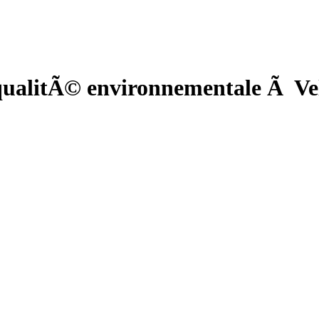
ualitÃ© environnementale Ã Vel