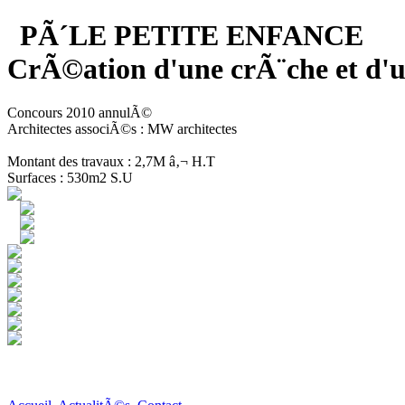
PÃ´LE PETITE ENFANCE
CrÃ©ation d'une crÃ¨che et 
Concours 2010 annulÃ©
Architectes associÃ©s : MW architectes
Montant des travaux : 2,7M â‚¬ H.T
Surfaces : 530m2 S.U