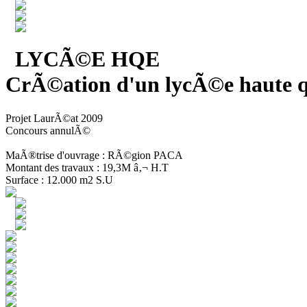
LYCÃ©E HQE
CrÃ©ation d'un lycÃ©e haute q
Projet LaurÃ©at 2009
Concours annulÃ©
MaÃ®trise d'ouvrage : RÃ©gion PACA
Montant des travaux : 19,3M â‚¬ H.T
Surface : 12.000 m2 S.U