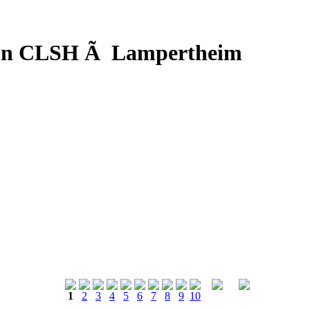
d'un CLSH Ã Lampertheim
1
2
3
4
5
6
7
8
9
10