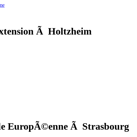
xtension Ã Holtzheim
cole EuropÃ©enne Ã Strasbourg