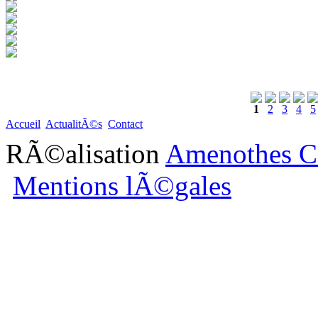
1
2
3
4
5
Accueil
ActualitÃ©s
Contact
RÃ©alisation
Amenothes C
Mentions lÃ©gales