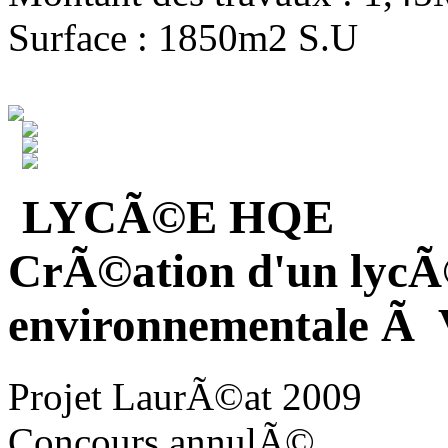
Surface : 1850m2 S.U
LYCÃ©E HQE
CrÃ©ation d'un lycÃ
environnementale Ã V
Projet LaurÃ©at 2009
Concours annulÃ©