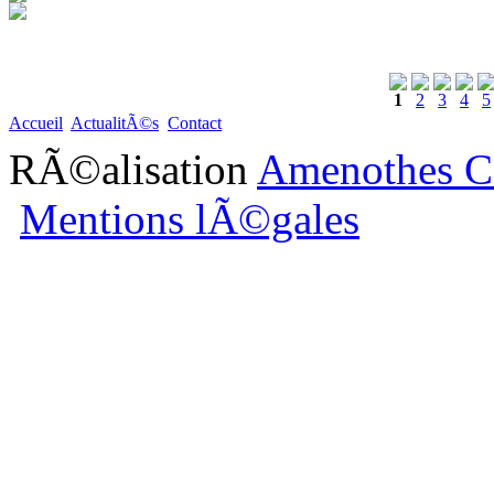
1
2
3
4
5
Accueil
ActualitÃ©s
Contact
RÃ©alisation
Amenothes C
Mentions lÃ©gales