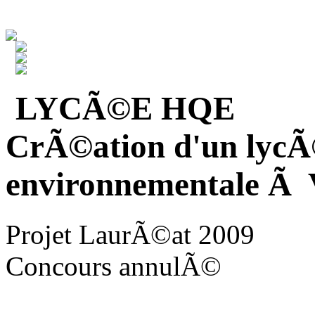
LYCÃ©E HQE
CrÃ©ation d'un lycÃ
environnementale Ã V
Projet LaurÃ©at 2009
Concours annulÃ©