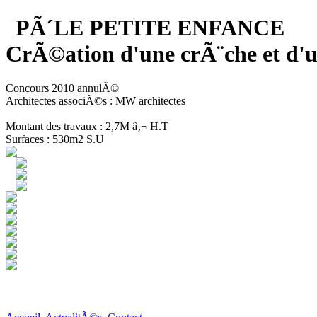
PÃ´LE PETITE ENFANCE
CrÃ©ation d'une crÃ¨che et 
Concours 2010 annulÃ©
Architectes associÃ©s : MW architectes
Montant des travaux : 2,7M â‚¬ H.T
Surfaces : 530m2 S.U