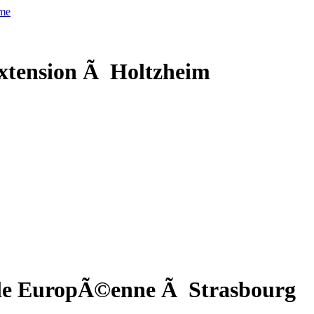
xtension Ã Holtzheim
cole EuropÃ©enne Ã Strasbourg