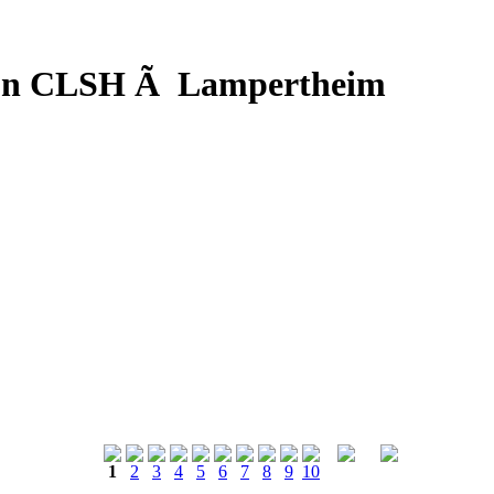
d'un CLSH Ã Lampertheim
1
2
3
4
5
6
7
8
9
10