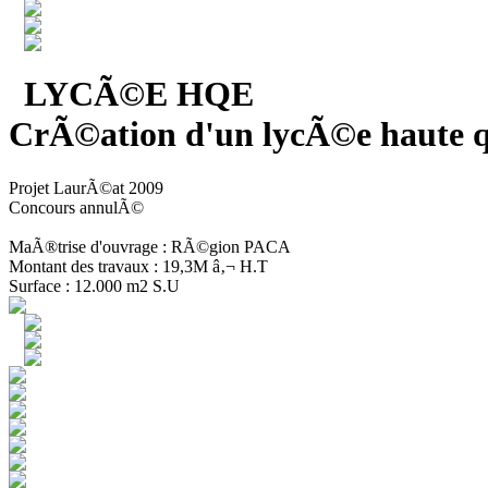
LYCÃ©E HQE
CrÃ©ation d'un lycÃ©e haute q
Projet LaurÃ©at 2009
Concours annulÃ©
MaÃ®trise d'ouvrage : RÃ©gion PACA
Montant des travaux : 19,3M â‚¬ H.T
Surface : 12.000 m2 S.U