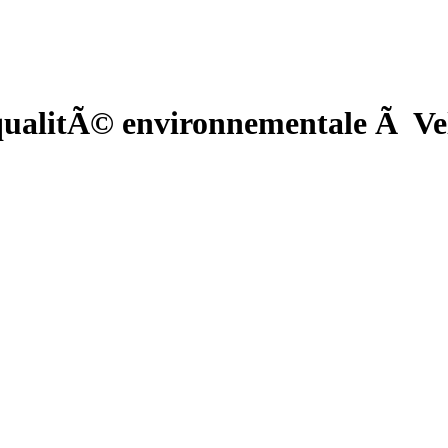
ualitÃ© environnementale Ã Vel