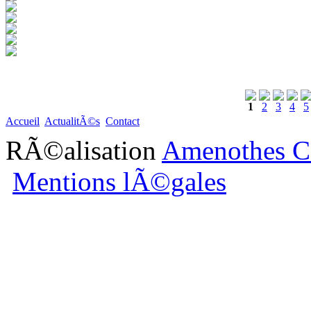
1
2
3
4
5
Accueil
ActualitÃ©s
Contact
RÃ©alisation
Amenothes C
Mentions lÃ©gales