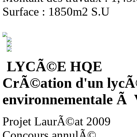
Surface : 1850m2 S.U
LYCÃ©E HQE
CrÃ©ation d'un lycÃ
environnementale Ã V
Projet LaurÃ©at 2009
Concours annulÃ©