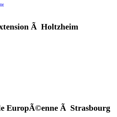
xtension Ã Holtzheim
cole EuropÃ©enne Ã Strasbourg