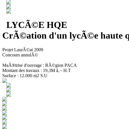
LYCÃ©E HQE
CrÃ©ation d'un lycÃ©e haute q
Projet LaurÃ©at 2009
Concours annulÃ©
MaÃ®trise d'ouvrage : RÃ©gion PACA
Montant des travaux : 19,3M â‚¬ H.T
Surface : 12.000 m2 S.U