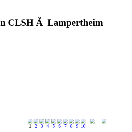
d'un CLSH Ã Lampertheim
1
2
3
4
5
6
7
8
9
10