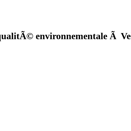
ualitÃ© environnementale Ã Vel