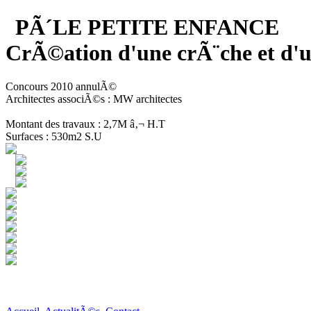
PÃ´LE PETITE ENFANCE
CrÃ©ation d'une crÃ¨che et 
Concours 2010 annulÃ©
Architectes associÃ©s : MW architectes
Montant des travaux : 2,7M â‚¬ H.T
Surfaces : 530m2 S.U