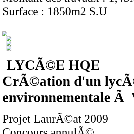
Surface : 1850m2 S.U
LYCÃ©E HQE
CrÃ©ation d'un lycÃ
environnementale Ã V
Projet LaurÃ©at 2009
Concours annulÃ©