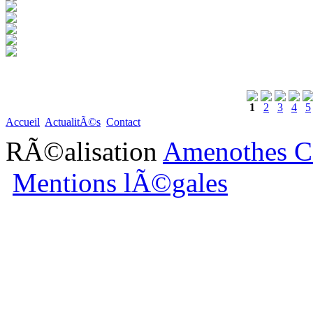
1
2
3
4
5
Accueil
ActualitÃ©s
Contact
RÃ©alisation
Amenothes C
Mentions lÃ©gales