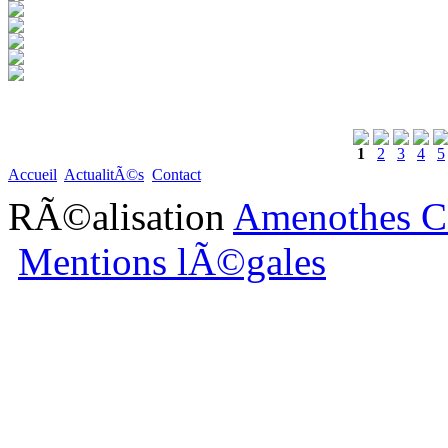
1
2
3
4
5
Accueil
ActualitÃ©s
Contact
RÃ©alisation
Amenothes C
Mentions lÃ©gales