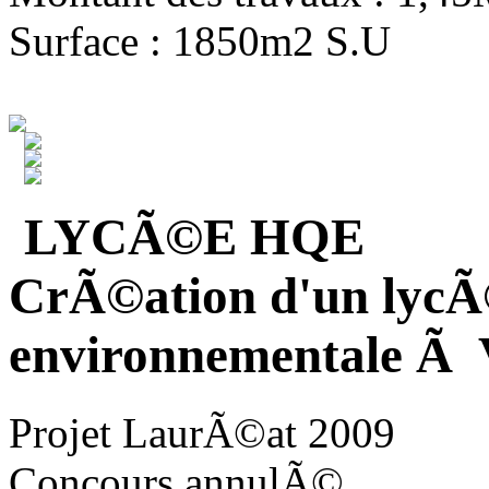
Surface : 1850m2 S.U
LYCÃ©E HQE
CrÃ©ation d'un lycÃ
environnementale Ã V
Projet LaurÃ©at 2009
Concours annulÃ©