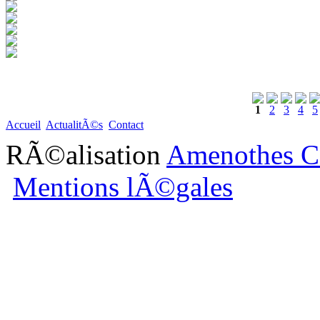
1
2
3
4
5
Accueil
ActualitÃ©s
Contact
RÃ©alisation
Amenothes C
Mentions lÃ©gales