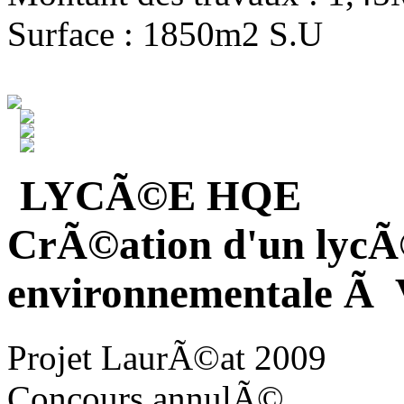
Surface : 1850m2 S.U
LYCÃ©E HQE
CrÃ©ation d'un lycÃ
environnementale Ã V
Projet LaurÃ©at 2009
Concours annulÃ©