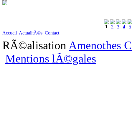
1
2
3
4
5
Accueil
ActualitÃ©s
Contact
RÃ©alisation
Amenothes C
Mentions lÃ©gales