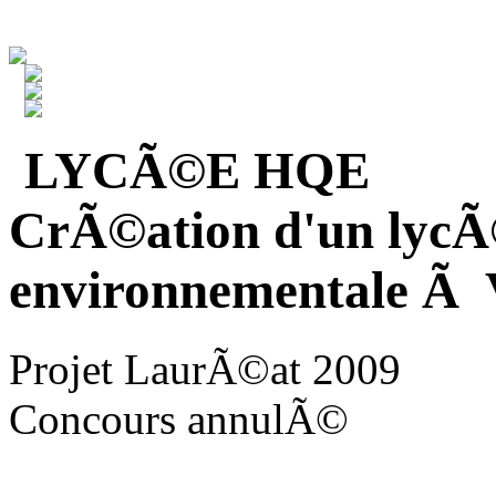
LYCÃ©E HQE
CrÃ©ation d'un lycÃ
environnementale Ã V
Projet LaurÃ©at 2009
Concours annulÃ©