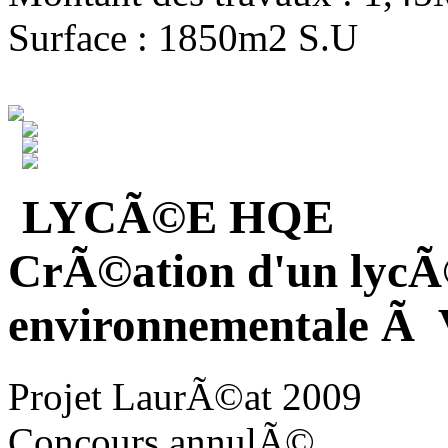
Surface : 1850m2 S.U
LYCÃ©E HQE
CrÃ©ation d'un lycÃ
environnementale Ã V
Projet LaurÃ©at 2009
Concours annulÃ©