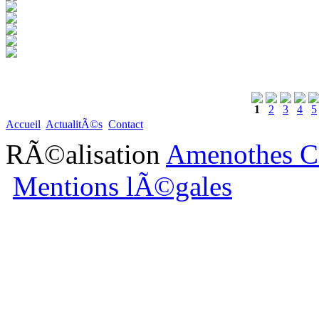
1
2
3
4
5
Accueil
ActualitÃ©s
Contact
RÃ©alisation
Amenothes C
Mentions lÃ©gales