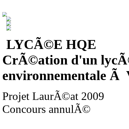
LYCÃ©E HQE
CrÃ©ation d'un lycÃ
environnementale Ã V
Projet LaurÃ©at 2009
Concours annulÃ©