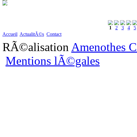
1
2
3
4
5
Accueil
ActualitÃ©s
Contact
RÃ©alisation
Amenothes C
Mentions lÃ©gales