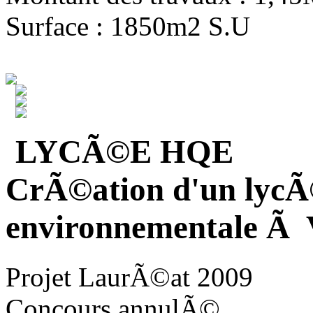
Surface : 1850m2 S.U
LYCÃ©E HQE
CrÃ©ation d'un lycÃ
environnementale Ã V
Projet LaurÃ©at 2009
Concours annulÃ©