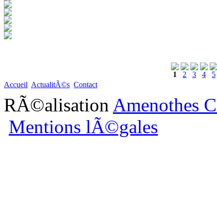
1
2
3
4
5
Accueil
ActualitÃ©s
Contact
RÃ©alisation
Amenothes C
Mentions lÃ©gales