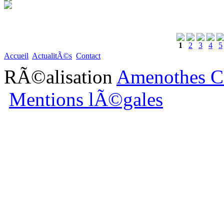
1
2
3
4
5
Accueil
ActualitÃ©s
Contact
RÃ©alisation
Amenothes C
Mentions lÃ©gales