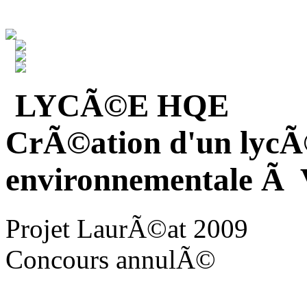
LYCÃ©E HQE
CrÃ©ation d'un lycÃ
environnementale Ã V
Projet LaurÃ©at 2009
Concours annulÃ©