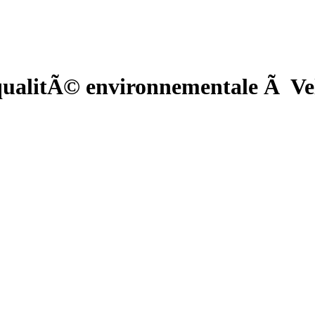
ualitÃ© environnementale Ã Vel