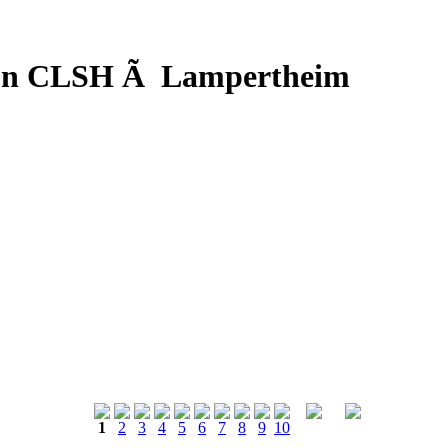
d'un CLSH Ã Lampertheim
1
2
3
4
5
6
7
8
9
10