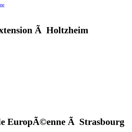
xtension Ã Holtzheim
cole EuropÃ©enne Ã Strasbourg