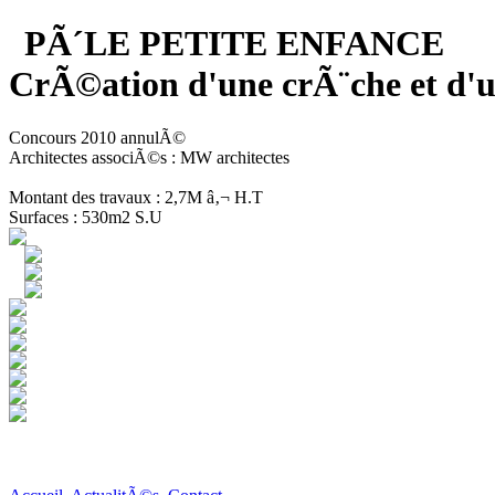
PÃ´LE PETITE ENFANCE
CrÃ©ation d'une crÃ¨che et 
Concours 2010 annulÃ©
Architectes associÃ©s : MW architectes
Montant des travaux : 2,7M â‚¬ H.T
Surfaces : 530m2 S.U