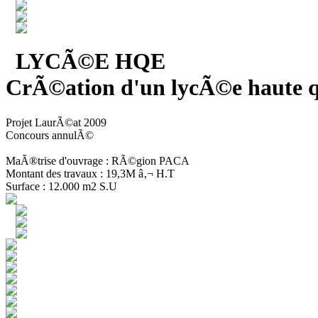
LYCÃ©E HQE
CrÃ©ation d'un lycÃ©e haute q
Projet LaurÃ©at 2009
Concours annulÃ©
MaÃ®trise d'ouvrage : RÃ©gion PACA
Montant des travaux : 19,3M â‚¬ H.T
Surface : 12.000 m2 S.U