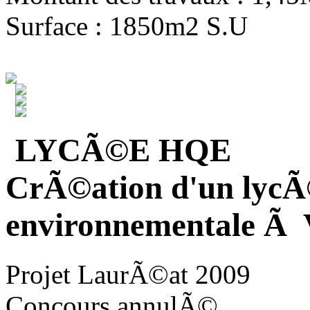
Surface : 1850m2 S.U
LYCÃ©E HQE
CrÃ©ation d'un lycÃ
environnementale Ã V
Projet LaurÃ©at 2009
Concours annulÃ©