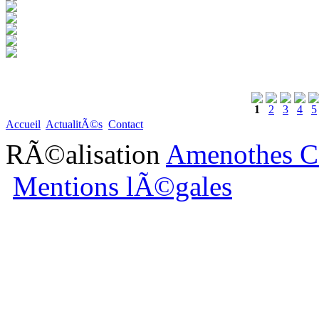
1
2
3
4
5
Accueil
ActualitÃ©s
Contact
RÃ©alisation
Amenothes C
Mentions lÃ©gales