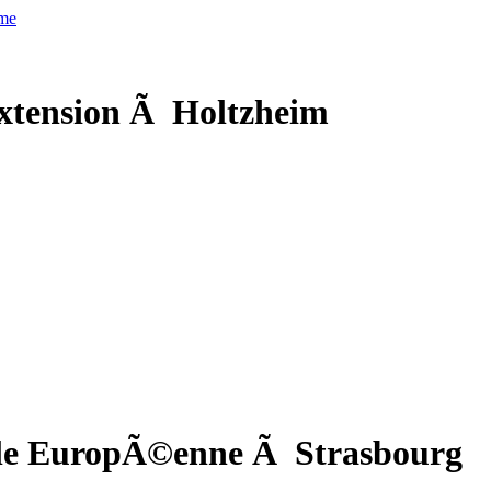
xtension Ã Holtzheim
cole EuropÃ©enne Ã Strasbourg