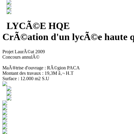
LYCÃ©E HQE
CrÃ©ation d'un lycÃ©e haute q
Projet LaurÃ©at 2009
Concours annulÃ©
MaÃ®trise d'ouvrage : RÃ©gion PACA
Montant des travaux : 19,3M â‚¬ H.T
Surface : 12.000 m2 S.U