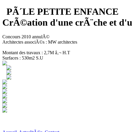
PÃ´LE PETITE ENFANCE
CrÃ©ation d'une crÃ¨che et 
Concours 2010 annulÃ©
Architectes associÃ©s : MW architectes
Montant des travaux : 2,7M â‚¬ H.T
Surfaces : 530m2 S.U