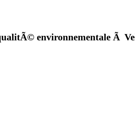
ualitÃ© environnementale Ã Vel