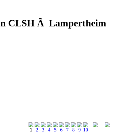
d'un CLSH Ã Lampertheim
1
2
3
4
5
6
7
8
9
10