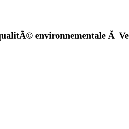
ualitÃ© environnementale Ã Vel