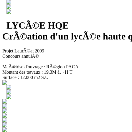
LYCÃ©E HQE
CrÃ©ation d'un lycÃ©e haute q
Projet LaurÃ©at 2009
Concours annulÃ©
MaÃ®trise d'ouvrage : RÃ©gion PACA
Montant des travaux : 19,3M â‚¬ H.T
Surface : 12.000 m2 S.U