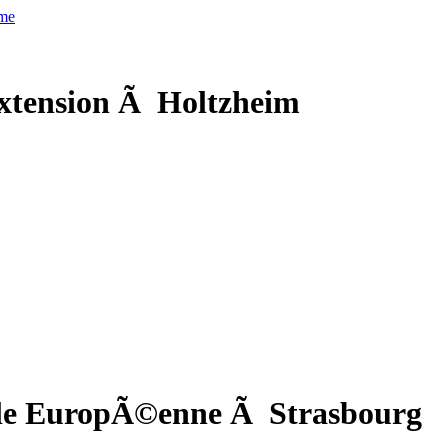
xtension Ã Holtzheim
cole EuropÃ©enne Ã Strasbourg