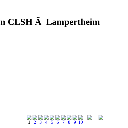
d'un CLSH Ã Lampertheim
1
2
3
4
5
6
7
8
9
10