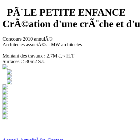
PÃ´LE PETITE ENFANCE
CrÃ©ation d'une crÃ¨che et 
Concours 2010 annulÃ©
Architectes associÃ©s : MW architectes
Montant des travaux : 2,7M â‚¬ H.T
Surfaces : 530m2 S.U