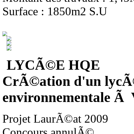
Surface : 1850m2 S.U
LYCÃ©E HQE
CrÃ©ation d'un lycÃ
environnementale Ã V
Projet LaurÃ©at 2009
Concours annulÃ©