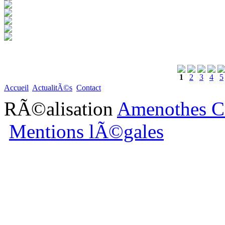
1
2
3
4
5
Accueil
ActualitÃ©s
Contact
RÃ©alisation
Amenothes C
Mentions lÃ©gales