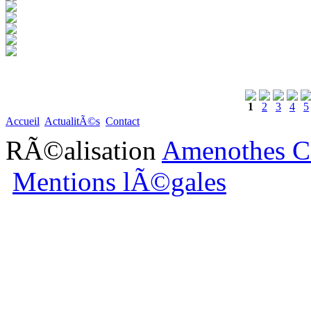
1
2
3
4
5
Accueil
ActualitÃ©s
Contact
RÃ©alisation
Amenothes C
Mentions lÃ©gales