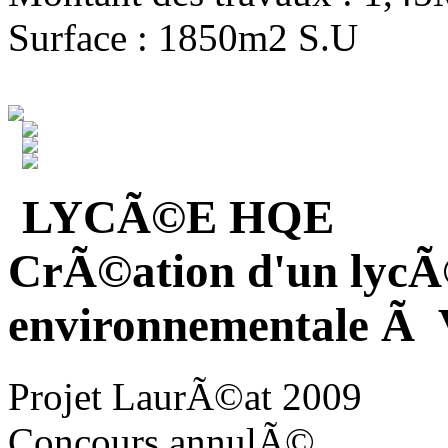
Surface : 1850m2 S.U
LYCÃ©E HQE
CrÃ©ation d'un lycÃ
environnementale Ã V
Projet LaurÃ©at 2009
Concours annulÃ©