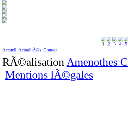
1
2
3
4
5
Accueil
ActualitÃ©s
Contact
RÃ©alisation
Amenothes C
Mentions lÃ©gales