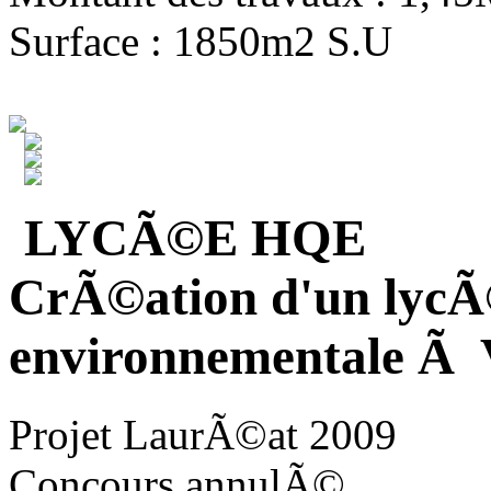
Surface : 1850m2 S.U
LYCÃ©E HQE
CrÃ©ation d'un lycÃ
environnementale Ã V
Projet LaurÃ©at 2009
Concours annulÃ©