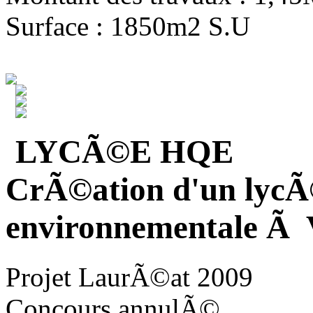
Surface : 1850m2 S.U
LYCÃ©E HQE
CrÃ©ation d'un lycÃ
environnementale Ã V
Projet LaurÃ©at 2009
Concours annulÃ©