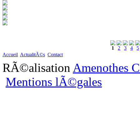
1
2
3
4
5
Accueil
ActualitÃ©s
Contact
RÃ©alisation
Amenothes C
Mentions lÃ©gales