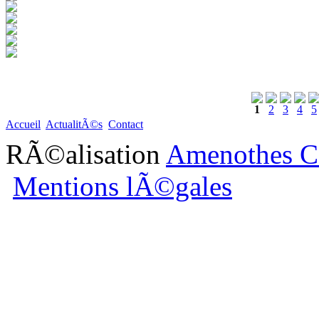
1
2
3
4
5
Accueil
ActualitÃ©s
Contact
RÃ©alisation
Amenothes C
Mentions lÃ©gales