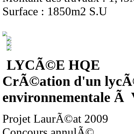
Surface : 1850m2 S.U
LYCÃ©E HQE
CrÃ©ation d'un lycÃ
environnementale Ã V
Projet LaurÃ©at 2009
Concours annulÃ©