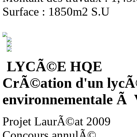
Surface : 1850m2 S.U
LYCÃ©E HQE
CrÃ©ation d'un lycÃ
environnementale Ã V
Projet LaurÃ©at 2009
Concours annulÃ©