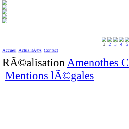
1
2
3
4
5
Accueil
ActualitÃ©s
Contact
RÃ©alisation
Amenothes C
Mentions lÃ©gales