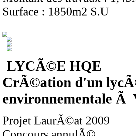
Surface : 1850m2 S.U
LYCÃ©E HQE
CrÃ©ation d'un lycÃ
environnementale Ã V
Projet LaurÃ©at 2009
Concours annulÃ©