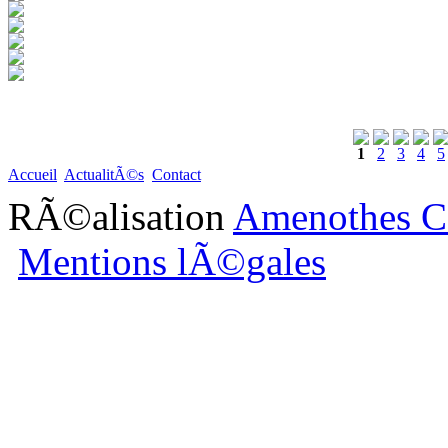
1
2
3
4
5
Accueil
ActualitÃ©s
Contact
RÃ©alisation
Amenothes C
Mentions lÃ©gales