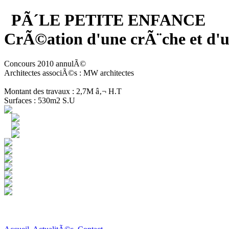
PÃ´LE PETITE ENFANCE
CrÃ©ation d'une crÃ¨che et 
Concours 2010 annulÃ©
Architectes associÃ©s : MW architectes
Montant des travaux : 2,7M â‚¬ H.T
Surfaces : 530m2 S.U