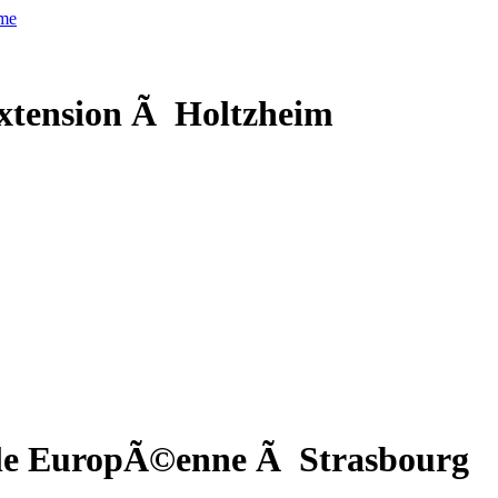
xtension Ã Holtzheim
cole EuropÃ©enne Ã Strasbourg