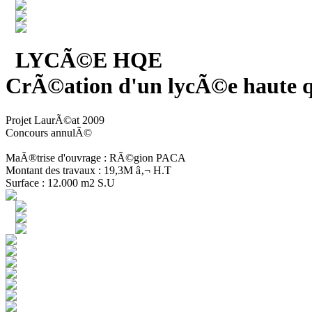
LYCÃ©E HQE
CrÃ©ation d'un lycÃ©e haute q
Projet LaurÃ©at 2009
Concours annulÃ©
MaÃ®trise d'ouvrage : RÃ©gion PACA
Montant des travaux : 19,3M â‚¬ H.T
Surface : 12.000 m2 S.U