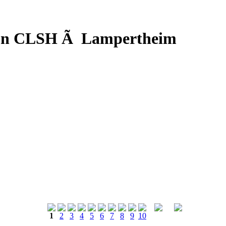
d'un CLSH Ã Lampertheim
1
2
3
4
5
6
7
8
9
10